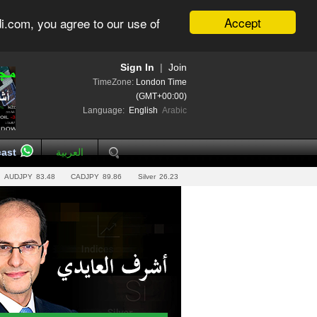
Accept
i.com, you agree to our use of
Sign In
|
Join
TimeZone:
London Time
(GMT+00:00)
Language:
English
Arabic
ast
العربية
AUDJPY
83.48
CADJPY
89.86
Silver
26.23