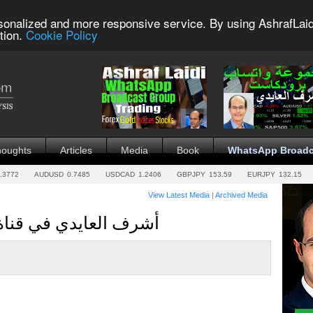
sonalized and more responsive service. By using AshrafLaid
tion.
Cookie Policy
houghts
Articles
Media
Book
WhatsApp Broadc
.3772
AUDUSD
0.7485
USDCAD
1.2406
GBPJPY
153.59
EURJPY
132.15
View Latest Media
|
Archived Media
أشرف العايدي في قناة العربية - 