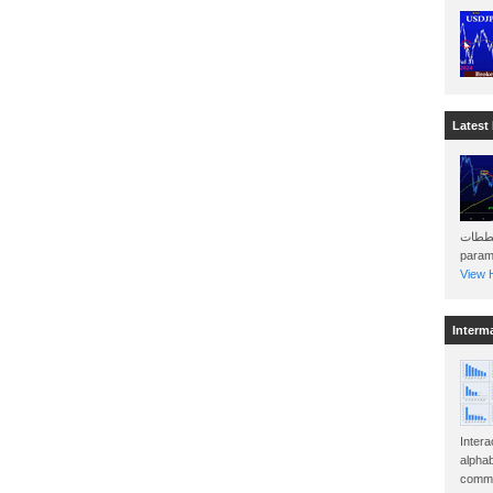
Latest
هذه المخططات . Will 
param
View H
Interm
Intera
alphab
commo