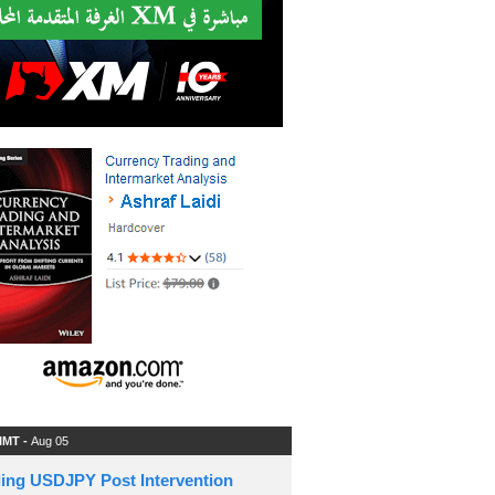
 IMT -
Aug 05
ding USDJPY Post Intervention