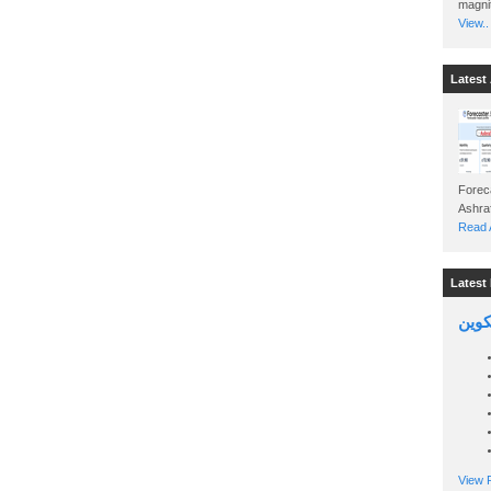
magnit
View..
Latest 
Foreca
Read A
Latest 
تكوين
View P