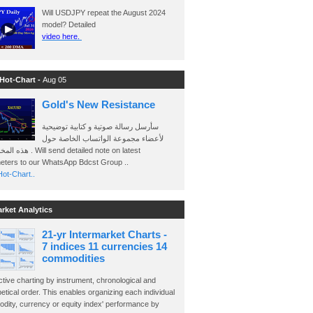
Will USDJPY repeat the August 2024
model? Detailed
video here.
 Hot-Chart -
Aug 05
Gold's New Resistance
سأرسل رسالة صوتية و كتابية توضيحية
لأعضاء مجموعة الواتساب الخاصة حول
send detailed note on latest
eters to our WhatsApp Bdcst Group ..
ot-Chart..
arket Analytics
21-yr Intermarket Charts -
7 indices 11 currencies 14
commodities
ctive charting by instrument, chronological and
etical order. This enables organizing each individual
dity, currency or equity index' performance by