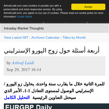
AshrafLaidi.com uses cookies to provide you with a
Accept
personalized and more responsive service. By using
AshrafLaidi.com, you agree to our use of cookies. Please read our cookie policy for more
information
Cookie Notice
IMT
Articles
Premium
العربية
More
Intraday Market Thoughts
View Latest IMT
|
Archives Calendar
|
Titles by Month
أربعة أسئلة حول زوج اليورو الإسترليني
by
Ashraf Laidi
Sep 29, 2017 16:14
للمرة الثانية خلال ما يقارب سنة واحدة، يحاول زو اليورو /
الإسترليني الوصول لمستوى التعادل 1-1، الأمر الذي
سيحتل العناوين الرئيسية
التحليل الكامل