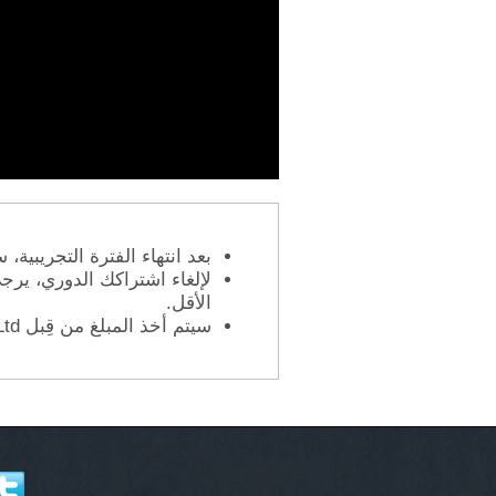
بعد انتهاء الفترة التجريبي.
الأقل.
سيتم أخذ المبلغ من قِبل Intermarket Strategy Ltd من خلال باي بال (PayPal)