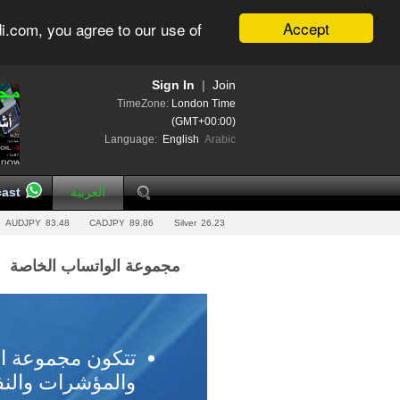
Accept
i.com, you agree to our use of
Sign In
|
Join
TimeZone:
London Time
(GMT+00:00)
Language:
English
Arabic
ast
العربية
AUDJPY
83.48
CADJPY
89.86
Silver
26.23
مجموعة الواتساب الخاصة
تتكون مجموعة ال
والمؤشرات والنف.