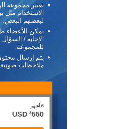
تعتبر مجموعة ا
الاستخدام مثل بي
لبعضهم البعض.
يمكن للأعضاء طر
الإجابة / السؤال 
للمجموعة.
يتم إرسال محتو،
ملاحظات صوتية و.
6 أشهر
550 USD
$