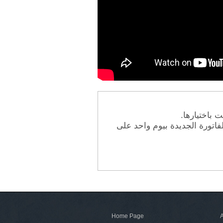
ت باختيارها
لإلغاء اشتراكك الدوري، يرجى التواصل معنا على subscription@ashraflaidi.com احد على
Home Page
A