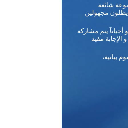
وعة شائعة
ء يظلون مجهولين
أحيانآ يتم مشاركة
 الإجابة مفيد
م بيانية