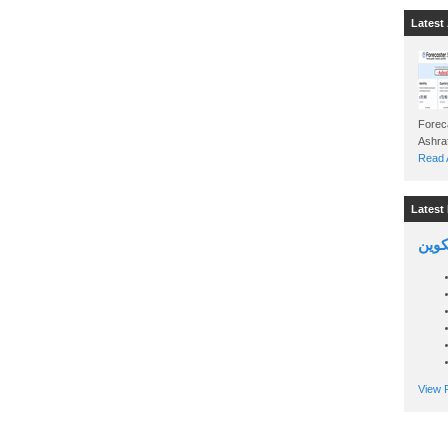
Latest 
Foreca
Read A
Latest 
تكوين
View P