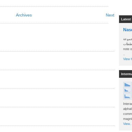
Archives
Next
Latest
Nas
جموعة
 المخططات
note 
..
View H
Interm
Intera
alphab
commo
magnit
View..