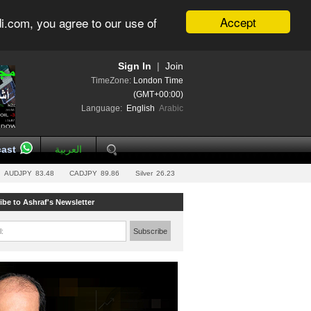
Accept
i.com, you agree to our use of
Sign In
|
Join
TimeZone:
London Time
(GMT+00:00)
Language:
English
Arabic
ast
العربية
AUDJPY
83.48
CADJPY
89.86
Silver
26.23
ibe to Ashraf's Newsletter
l:
Subscribe