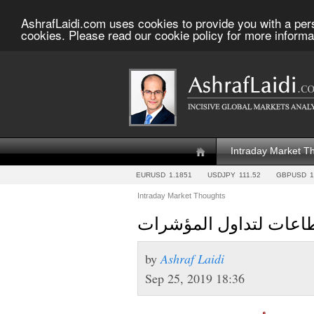
AshrafLaidi.com uses cookies to provide you with a per
cookies. Please read our cookie policy for more informa
Intraday Market T
EURUSD
1.1851
USDJPY
111.52
GBPUSD
1
Intraday Market Thoughts
طاعات لتداول المؤشرات
by
Ashraf Laidi
Sep 25, 2019 18:36