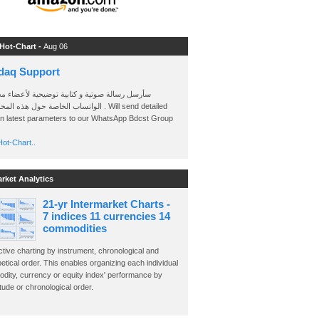
 Hot-Chart -
Aug 06
daq Support
سأرسل رسالة صوتية و كتابية توضيحية لأعضاء م
الواتساب الخاصة حول هذه . Will send detailed
on latest parameters to our WhatsApp Bdcst Group
ot-Chart..
arket Analytics
21-yr Intermarket Charts -
7 indices 11 currencies 14
commodities
ctive charting by instrument, chronological and
etical order. This enables organizing each individual
dity, currency or equity index' performance by
ude or chronological order.