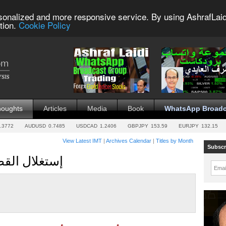
sonalized and more responsive service. By using AshrafLaid
tion.
Cookie Policy
houghts
Articles
Media
Book
WhatsApp Broadc
.3772
AUDUSD
0.7485
USDCAD
1.2406
GBPJPY
153.59
EURJPY
132.15
View Latest IMT
|
Archives Calendar
|
Titles by Month
Subscr
إستغلال الق
Emai